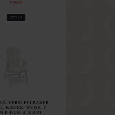
€ 50,00
DETAILS
RÖ, VERSTELLBARER
L, KIEFER, WEISS, T
M B 48CM H 108CM