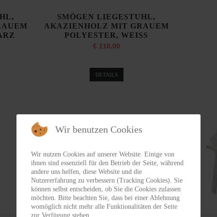
HL,
SMÖGEN LIEGESTUHL,
RAUEM
AKAZIENHOLZ MIT GRAUEM
ARZ
POLYESTER, WEISS
€ 110,00
DETAILS
Wir benutzen Cookies
Wir nutzen Cookies auf unserer Website. Einige von
ihnen sind essenziell für den Betrieb der Seite, während
andere uns helfen, diese Website und die
Nutzererfahrung zu verbessern (Tracking Cookies). Sie
können selbst entscheiden, ob Sie die Cookies zulassen
möchten. Bitte beachten Sie, dass bei einer Ablehnung
BULLERÖ GOTLAND
womöglich nicht mehr alle Funktionalitäten der Seite
SOFATISCH, KIEFER, WEISS,
zur Verfügung stehen.