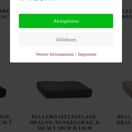
L 120CM B 60CM H 44CM
€ 280,00
ARER
BULLE
SS, B
WEI
Akzeptieren
DETAILS
Ablehnen
Weitere Informationen
|
Impressum
AGE,
BULLERÖ SITZAUFLAGE,
BULL
6CM T
DRALON, DUNKELGRAU, B
DRAL
56CM T 50CM H 12CM