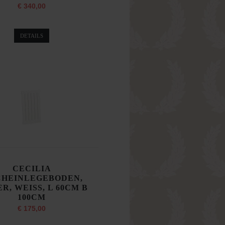
€ 340,00
DETAILS
CECILIA
CHEINLEGEBODEN,
R, WEISS, L 60CM B
100CM
€ 175,00