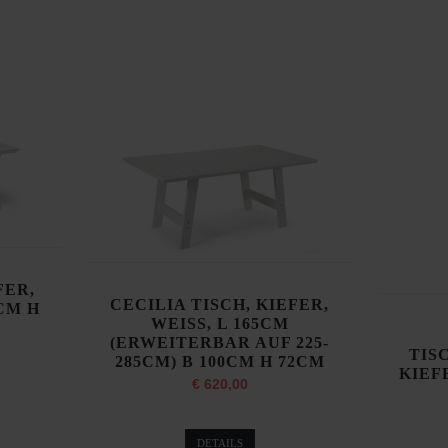
FER,
CECILIA TISCH, KIEFER,
0CM H
WEISS, L 165CM
(ERWEITERBAR AUF 225-
TIS
285CM) B 100CM H 72CM
KIEFE
€ 620,00
DETAILS