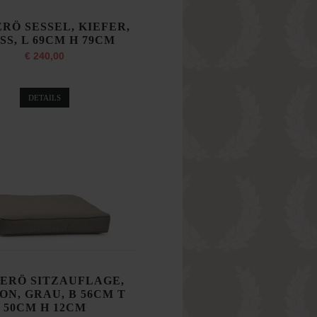
RÖ SESSEL, KIEFER,
SS, L 69CM H 79CM
€ 240,00
DETAILS
ERÖ SITZAUFLAGE,
ON, GRAU, B 56CM T
50CM H 12CM