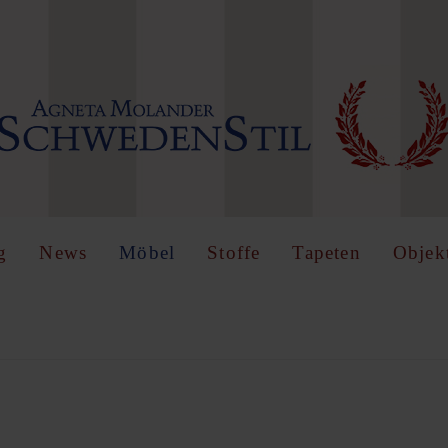
IN
OR
REGISTER
name
g
News
Möbel
Stoffe
Tapeten
Objek
Angemeldet
bleiben