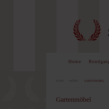
LOG 
Benutzer
Home
Rundgan
Passwort
HOME
/
MÖBEL
/
GARTENMÖBEL
Gartenmöbel