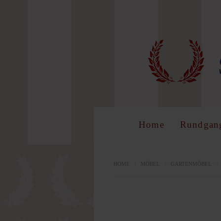
LOG 
Benutzer
Home
Rundgan
Passwort
HOME
/
MÖBEL
/
GARTENMÖBEL
/