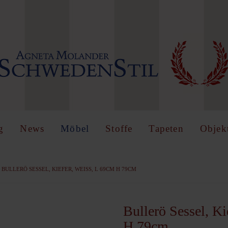
IN
OR
REGISTER
name
g
News
Möbel
Stoffe
Tapeten
Objek
BULLERÖ SESSEL, KIEFER, WEISS, L 69CM H 79CM
Angemeldet
bleiben
Bullerö Sessel, Ki
H 79cm