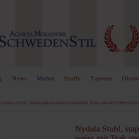
IN
OR
REGISTER
name
g
News
Möbel
Stoffe
Tapeten
Objek
NYDALA STUHL, STAPELBAR ALUMINIUM WEISS MIT TEAK UND WETTERFESTEM T
Angemeldet
bleiben
Nydala Stuhl, sta
weiss mit Teak un