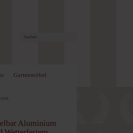
te
Gartenmöbel
EXTIL
pelbar Aluminium
d Wetterfestem