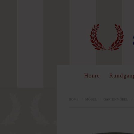
LOG 
Benutzer
Home
Rundgan
Passwort
HOME
/
MÖBEL
/
GARTENMÖBEL
/