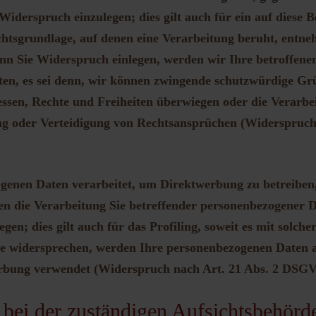
iderspruch einzulegen; dies gilt auch für ein auf diese 
echtsgrundlage, auf denen eine Verarbeitung beruht, entne
n Sie Widerspruch einlegen, werden wir Ihre betroffen
ten, es sei denn, wir können zwingende schutzwürdige Gr
essen, Rechte und Freiheiten überwiegen oder die Verarbe
 oder Verteidigung von Rechtsansprüchen (Widerspruch 
enen Daten verarbeitet, um Direktwerbung zu betreiben,
en die Verarbeitung Sie betreffender personenbezogener
gen; dies gilt auch für das Profiling, soweit es mit solch
e widersprechen, werden Ihre personenbezogenen Daten 
bung verwendet (Widerspruch nach Art. 21 Abs. 2 DSG
bei der zuständigen Aufsichtsbehörd