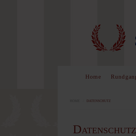
LOG 
Benutzer
Home
Rundgan
Passwort
HOME
/
DATENSCHUTZ
Datenschut