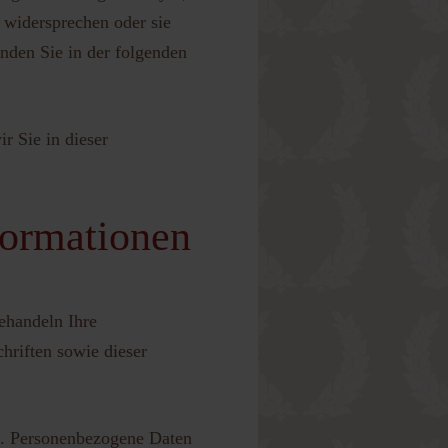
 widersprechen oder sie
inden Sie in der folgenden
r Sie in dieser
formationen
behandeln Ihre
hriften sowie dieser
n. Personenbezogene Daten