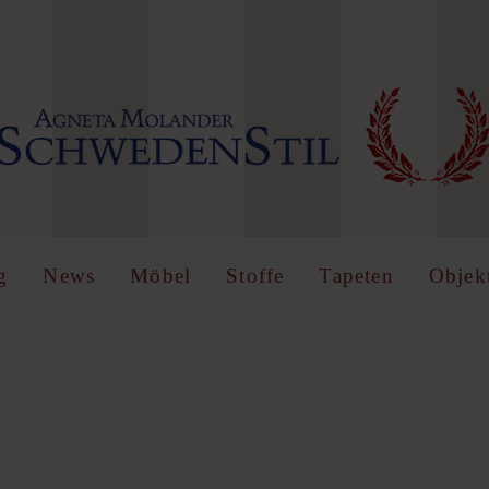
IN
OR
REGISTER
name
g
News
Möbel
Stoffe
Tapeten
Objek
Angemeldet
bleiben
z