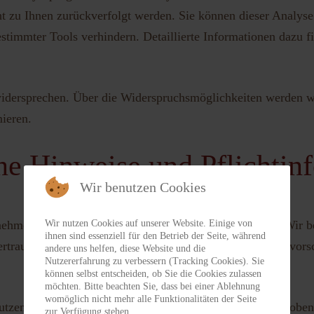
ht zu Ihnen zurückverfolgt werden. Sie können dieser Analyse
stimmter Tools verhindern. Detaillierte Informationen dazu f
idersprechen. Über die Widerspruchsmöglichkeiten werden wi
ieren.
ne Hinweise und Pflichtin
Wir benutzen Cookies
 nehmen den Schutz Ihrer persönlichen Daten sehr ernst. Wir 
Wir nutzen Cookies auf unserer Website. Einige von
ihnen sind essenziell für den Betrieb der Seite, während
traulich und entsprechend der gesetzlichen Datenschutzvorsc
andere uns helfen, diese Website und die
Nutzererfahrung zu verbessern (Tracking Cookies). Sie
können selbst entscheiden, ob Sie die Cookies zulassen
möchten. Bitte beachten Sie, dass bei einer Ablehnung
womöglich nicht mehr alle Funktionalitäten der Seite
utzen, werden verschiedene personenbezogene Daten erhobe
zur Verfügung stehen.