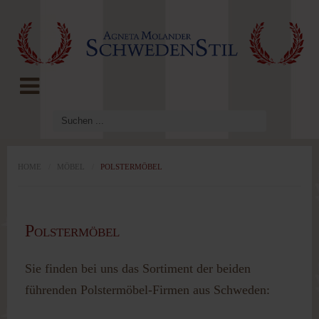
LOG IN
OR
REGISTER
Benutzername
Passwort
HOME
/
MÖBEL
/
POLSTERMÖBEL
Angemeldet
Polstermöbel
bleiben
Sie finden bei uns das Sortiment der beiden
führenden Polstermöbel-Firmen aus Schweden: