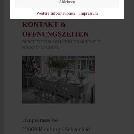
Ablehnen
Weitere Informationen
|
Impressum
KONTAKT &
ÖFFNUNGSZEITEN
DURCH DIE TÜR KOMMEN UND SICH WIE IN
SCHWEDEN FÜHLEN.
Hauptstrasse 84
22869 Hamburg / Schenefeld