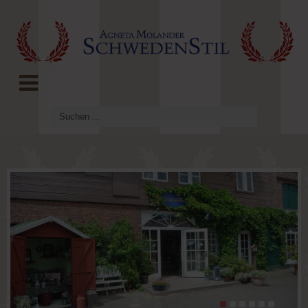
LOG IN
OR
REGISTER
Benutzername
Passwort
Angemeldet
bleiben