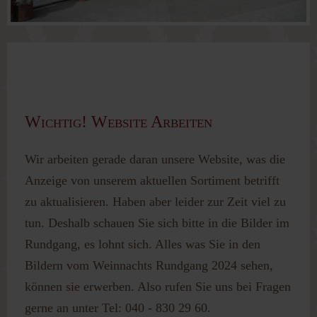
Passwort vergessen?
Benutzername vergessen?
SCHWEDENSTIL BEI
SCHWEDENSTIL BEI
HOME & GARDEN
HOME & GARDEN
Wichtig! Website Arbeiten
WIR WAREN DIESES JAHR BEI DER
HOME &AMP; GARDE
WIR WAREN DIESES JAHR BEI DER
HOME &AMP; GARDE
Wir arbeiten gerade daran unsere Website, was die
Anzeige von unserem aktuellen Sortiment betrifft
zu aktualisieren. Haben aber leider zur Zeit viel zu
tun. Deshalb schauen Sie sich bitte in die Bilder im
Rundgang, es lohnt sich. Alles was Sie in den
Bildern vom Weinnachts Rundgang 2024 sehen,
können sie erwerben. Also rufen Sie uns bei Fragen
gerne an unter Tel: 040 - 830 29 60.