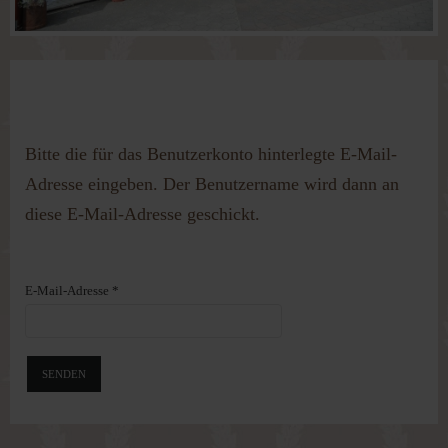
Passwort vergessen?
Benutzername vergessen?
SCHWEDENSTIL BEI
SCHWEDENSTIL BEI
HOME & GARDEN
Bitte die für das Benutzerkonto hinterlegte E-Mail-
HOME & GARDEN
WIR WAREN DIESES JAHR BEI DER
Adresse eingeben. Der Benutzername wird dann an
HOME &AMP; GARDE
WIR WAREN DIESES JAHR BEI DER
diese E-Mail-Adresse geschickt.
HOME &AMP; GARDE
E-Mail-Adresse
*
SENDEN