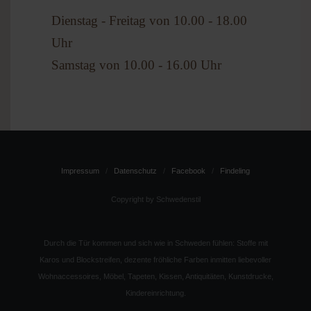
Dienstag - Freitag von 10.00 - 18.00
Uhr
Samstag von 10.00 - 16.00 Uhr
Impressum
Datenschutz
Facebook
Findeling
Copyright by Schwedenstil
Durch die Tür kommen und sich wie in Schweden fühlen: Stoffe mit
Karos und Blockstreifen, dezente fröhliche Farben inmitten liebevoller
Wohnaccessoires, Möbel, Tapeten, Kissen, Antiquitäten, Kunstdrucke,
Kindereinrichtung.