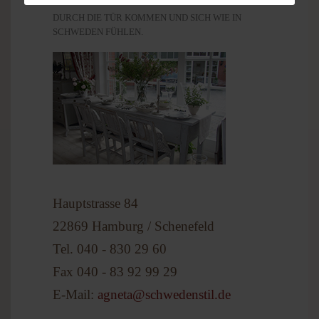
DURCH DIE TÜR KOMMEN UND SICH WIE IN
SCHWEDEN FÜHLEN.
Hauptstrasse 84
22869 Hamburg / Schenefeld
Tel. 040 - 830 29 60
Fax 040 - 83 92 99 29
E-Mail:
agneta@schwedenstil.de