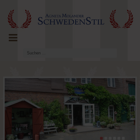
LOG IN
OR
REGISTER
Benutzername
Passwort
Angemeldet
bleiben