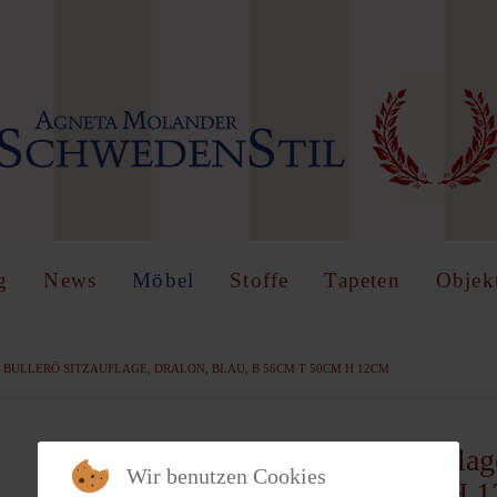
IN
OR
REGISTER
name
g
News
Möbel
Stoffe
Tapeten
Objek
BULLERÖ SITZAUFLAGE, DRALON, BLAU, B 56CM T 50CM H 12CM
Angemeldet
bleiben
Bullerö Sitzauflag
Wir benutzen Cookies
56cm T 50cm H 