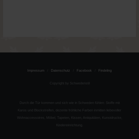
Impressum
Datenschutz
Facebook
Findeling
Copyright by Schwedenstil
Durch die Tür kommen und sich wie in Schweden fühlen: Stoffe mit
Karos und Blockstreifen, dezente fröhliche Farben inmitten liebevoller
Wohnaccessoires, Möbel, Tapeten, Kissen, Antiquitäten, Kunstdrucke,
Kindereinrichtung.