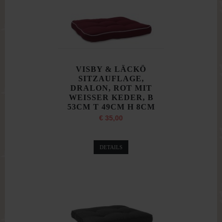
VISBY & LÄCKÖ
SITZAUFLAGE,
DRALON, ROT MIT
WEISSER KEDER, B
53CM T 49CM H 8CM
€ 35,00
DETAILS