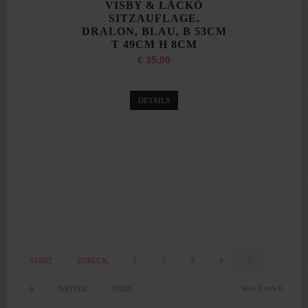
VISBY & LÄCKÖ
SITZAUFLAGE,
DRALON, BLAU, B 53CM
T 49CM H 8CM
€ 35,00
DETAILS
START
ZURÜCK
1
2
3
4
5
Seite 5 von 6
6
WEITER
ENDE