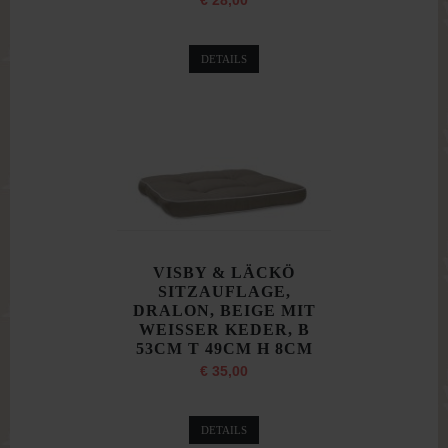
€ 28,00
DETAILS
VISBY & LÄCKÖ
SITZAUFLAGE,
DRALON, BEIGE MIT
WEISSER KEDER, B
53CM T 49CM H 8CM
€ 35,00
DETAILS