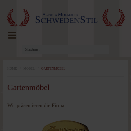
LOG IN
OR
REGISTER
Benutzername
Passwort
HOME
/
MÖBEL
/
GARTENMÖBEL
Gartenmöbel
Angemeldet
bleiben
Wir präsentieren die Firma