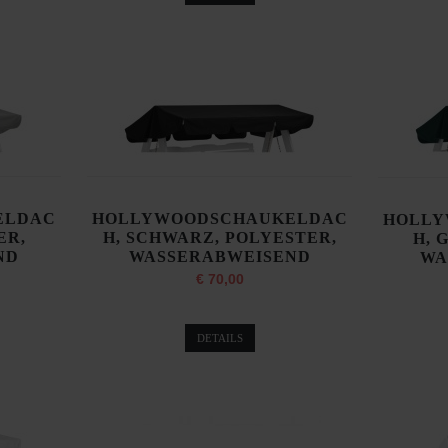
ELDAC
HOLLYWOODSCHAUKELDAC
HOLLY
ER,
H, SCHWARZ, POLYESTER,
H, 
ND
WASSERABWEISEND
WA
€ 70,00
DETAILS