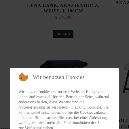
AKAZ
LENA BANK, AKAZIENHOLZ,
WEISS, L 100CM
€ 170,00
DETAILS
Wir benutzen Cookies
Wir nutzen Cookies auf unserer Website. Einige von
ihnen sind essenziell für den Betrieb der Seite, während
andere uns helfen, diese Website und die
Nutzererfahrung zu verbessern (Tracking Cookies). Sie
können selbst entscheiden, ob Sie die Cookies zulassen
DALOM
möchten. Bitte beachten Sie, dass bei einer Ablehnung
HOLLYWOODSCHAUKEL,
HOL
womöglich nicht mehr alle Funktionalitäten der Seite
KIEFER, WEISS, L 217CM H
KIEFE
zur Verfügung stehen.