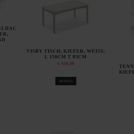
ELDAC
ER,
ND
VISBY TISCH, KIEFER, WEISS,
L 150CM T 85CM
€ 430,00
TENN
KIEFE
DETAILS