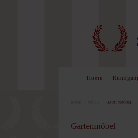
LOG 
Benutzer
Home
Rundgan
Passwort
HOME
/
MÖBEL
/
GARTENMÖBEL
Gartenmöbel