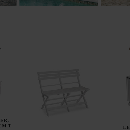
/-
ER,
2CM T
LE