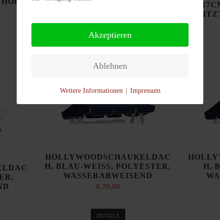
NHOLZ,
159CM T 129 CM (SITZTIEFE
217C
51CM), (PREIS OHNE DACH)
(SITZ
€ 636,00
Akzeptieren
DETAILS
Ablehnen
Weitere Informationen
|
Impressum
HOLLYWOODSCHAUKELDAC
HOLLY
H, BLAU-WEISS, POLYESTER,
H, 
ELDAC
WASSERABWEISEND
WA
ER,
ND
€ 70,00
DETAILS