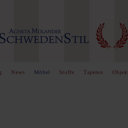
IN
OR
REGISTER
name
g
News
Möbel
Stoffe
Tapeten
Objek
Angemeldet
bleiben