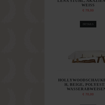
LENA STUHL, AKAZIE
WEISS
€ 79,00
DETAILS
HOLLYWOODSCHAUK
H, BEIGE, POLYEST
WASSERABWEISE
€ 70,00