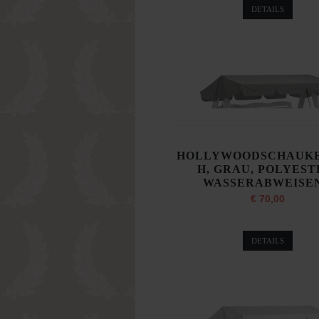
DETAILS
HOLLYWOODSCHAUK
H, GRAU, POLYEST
WASSERABWEISE
€ 70,00
DETAILS