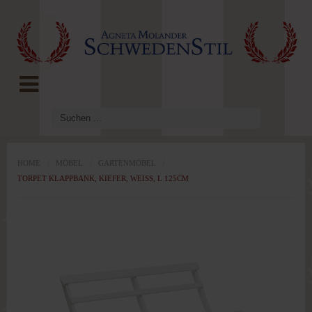
LOG IN
OR
REGISTER
Benutzername
Passwort
HOME
/
MÖBEL
/
GARTENMÖBEL
/
TORPET KLAPPBANK, KIEFER, WEISS, L 125CM
Angemeldet
bleiben