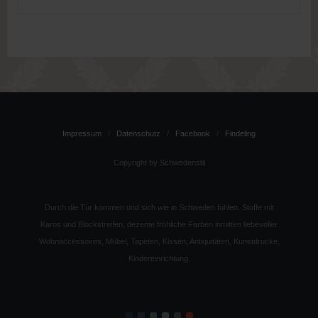
Impressum
Datenschutz
Facebook
Findeling
Copyright by Schwedenstil
Durch die Tür kommen und sich wie in Schweden fühlen: Stoffe mit
Karos und Blockstreifen, dezente fröhliche Farben inmitten liebevoller
Wohnaccessoires, Möbel, Tapeten, Kissen, Antiquitäten, Kunstdrucke,
Kindereinrichtung.