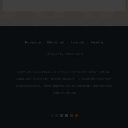
Impressum
Datenschutz
Facebook
Findeling
Copyright by Schwedenstil
Durch die Tür kommen und sich wie in Schweden fühlen: Stoffe mit
Karos und Blockstreifen, dezente fröhliche Farben inmitten liebevoller
Wohnaccessoires, Möbel, Tapeten, Kissen, Antiquitäten, Kunstdrucke,
Kindereinrichtung.