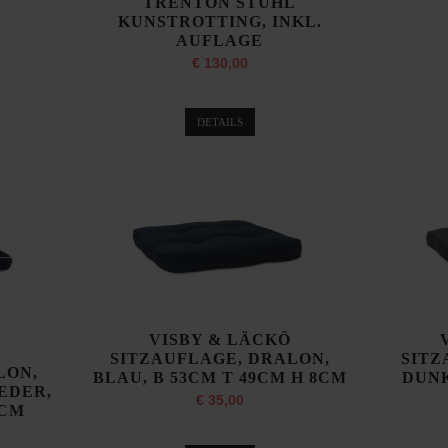
TRENTON STUHL
KUNSTROTTING, INKL.
AUFLAGE
€ 130,00
DETAILS
VISBY & LÄCKÖ
SITZAUFLAGE, DRALON,
SITZ
LON,
BLAU, B 53CM T 49CM H 8CM
DUNK
EDER,
€ 35,00
8CM