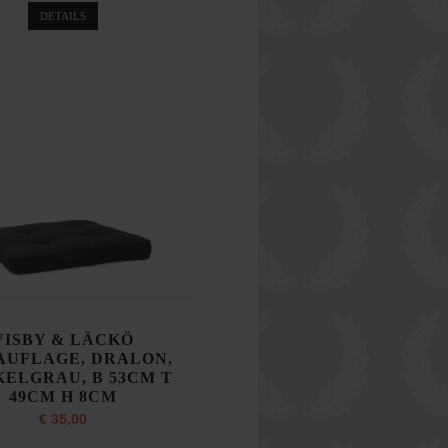
DETAILS
VISBY & LÄCKÖ
AUFLAGE, DRALON,
ELGRAU, B 53CM T
49CM H 8CM
€ 35,00