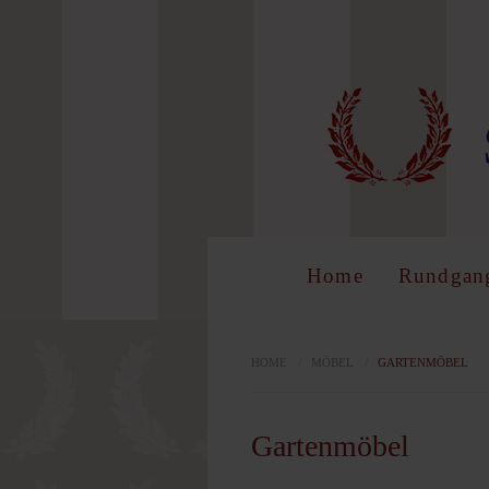
LOG 
Benutzer
Home
Rundgan
Passwort
HOME
/
MÖBEL
/
GARTENMÖBEL
Gartenmöbel