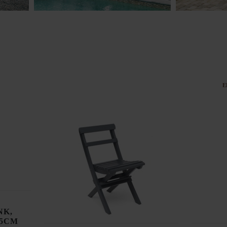
E
NK,
25CM