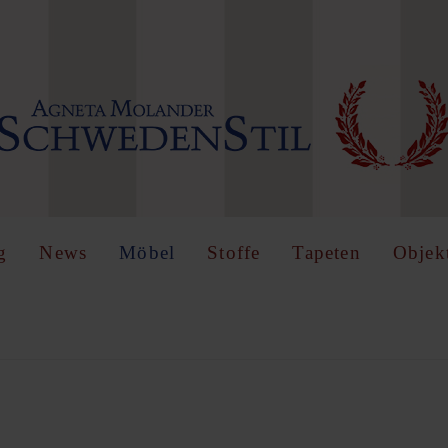
IN
OR
REGISTER
name
g
News
Möbel
Stoffe
Tapeten
Objek
Angemeldet
bleiben