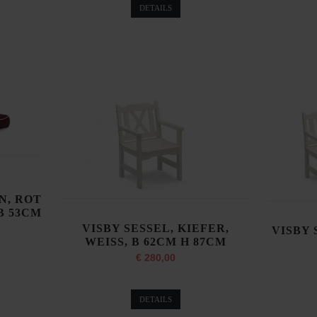
DETAILS
N, ROT
B 53CM
VISBY SESSEL, KIEFER,
VISBY 
WEISS, B 62CM H 87CM
€ 280,00
DETAILS