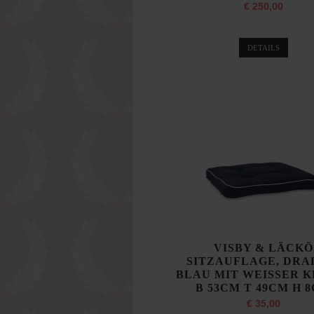
€ 250,00
DETAILS
VISBY & LÄCKÖ
SITZAUFLAGE, DRA
BLAU MIT WEISSER K
B 53CM T 49CM H 
€ 35,00