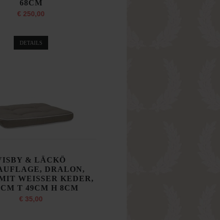
68CM
€ 250,00
DETAILS
VISBY & LÄCKÖ
AUFLAGE, DRALON,
MIT WEISSER KEDER,
3CM T 49CM H 8CM
€ 35,00