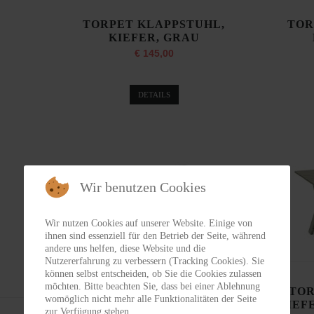
TORPET KLAPPSTUHL,
TOR
KIEFER, GRAU
€ 145,00
DETAILS
Wir benutzen Cookies
Wir nutzen Cookies auf unserer Website. Einige von
ihnen sind essenziell für den Betrieb der Seite, während
andere uns helfen, diese Website und die
Nutzererfahrung zu verbessern (Tracking Cookies). Sie
können selbst entscheiden, ob Sie die Cookies zulassen
möchten. Bitte beachten Sie, dass bei einer Ablehnung
TORPET KLAPPTISCH,
TOR
womöglich nicht mehr alle Funktionalitäten der Seite
KIEFER, GRAU, L 110CM B
KIEFE
zur Verfügung stehen.