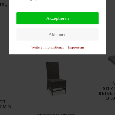
68CM
HL,
€ 250,00
Akzeptieren
DETAILS
Ablehnen
Weitere Informationen
|
Impressum
SITZ
BEIGE 
B 5
CH,
0CM B